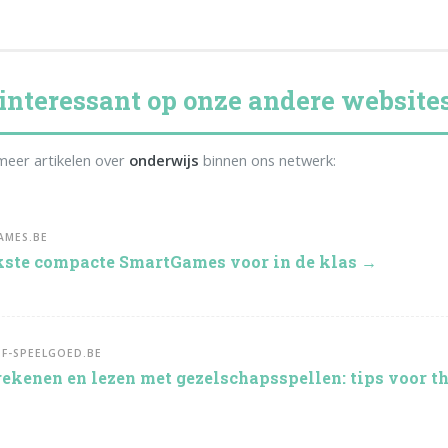
interessant op onze andere website
eer artikelen over
onderwijs
binnen ons netwerk:
AMES.BE
kste compacte SmartGames voor in de klas →
EF-SPEELGOED.BE
rekenen en lezen met gezelschapsspellen: tips voor t