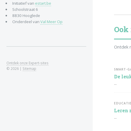
Initiatief van
estart.be
Schoolstraat 6
8830 Hooglede
Onderdeel van
Val Meer Op
Ook 
Ontdek m
Ontdek onze Expert-sites
© 2026 |
Sitemap
SMART-G
De leu
...
EDUCATI
Leren 
...