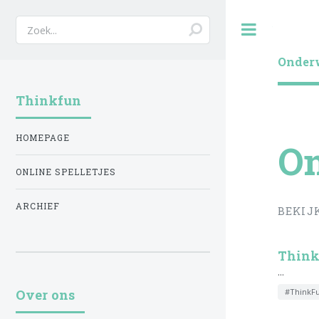
Toggle
Onderw
Thinkfun
HOMEPAGE
On
ONLINE SPELLETJES
ARCHIEF
BEKIJ
Think
...
#ThinkF
Over ons