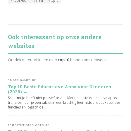
#Rush Hour
#STEM
#top10
Ook interessant op onze andere
websites
Ontdek meer artikelen over
top10
binnen ons netwerk:
SMART-GAMES.BE
Top 10 Beste Educatieve Apps voor Kinderen
(2026) →
Schermtijd hoeft niet passief te zijn. Met de juiste educatieve apps
transformeer je een tablet in een krachtig leermiddel dat executieve
functies en logisch de...
EDUCATIEF-SPEELGOED.BE