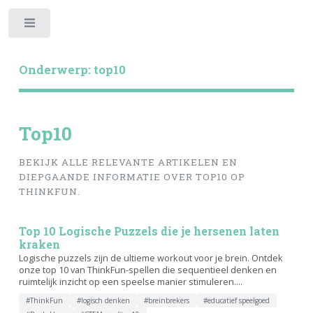
Toggle
Onderwerp: top10
Top10
BEKIJK ALLE RELEVANTE ARTIKELEN EN
DIEPGAANDE INFORMATIE OVER TOP10 OP
THINKFUN.
Top 10 Logische Puzzels die je hersenen laten
kraken
Logische puzzels zijn de ultieme workout voor je brein. Ontdek
onze top 10 van ThinkFun-spellen die sequentieel denken en
ruimtelijk inzicht op een speelse manier stimuleren....
#ThinkFun
#logisch denken
#breinbrekers
#educatief speelgoed